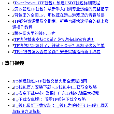
1
TokenPocket（TP钱包）创建USDT钱包详细教程
2
怎么管理TP钱包？从新手入门到专业运维的完整指南
3
背包里的全图TP，那枚藏在远古游戏里的青春船票
4
TP钱包资源租赁全指南，新手也能快速学会的链上资
源操作教程
5
藏在烟火里的钱包TP声
6
TP钱包暂未支持OK链？常见疑问与官方说明
7
TP钱包地址填对了，钱就不会丢？真相没这么简单
8
TP冷钱包怎么查看余额？安全实操指南新手必看
热门视频

1
[tp创建钱包]-TP钱包交易火币全流程指南
2
[tp钱包官方安装下载]-TP钱包中HT获取全攻略
3
[tp安卓下载中心]-警惕！广东TP钱包骗局大揭秘
4
[tp下载安卓版]：币圈TP钱包下载全攻略
5
[tp钱包最新下载安装]：tp钱包为啥转不出去呢？原因
与解决办法解析