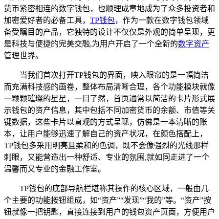
货币紧密相连的数字钱包，也顺理成章地成为了众多投资者和
加密爱好者的必备工具，
TP钱包
，作为一款在数字钱包领域
备受瞩目的产品，它独特的设计不仅仅是外观的简单呈现，更
是科技与便捷的完美交融,为用户开启了一个全新的
数字资产
管理世界。
当我们首次打开TP钱包的界面，映入眼帘的是一幅简洁
而充满科技感的画卷，整体布局清晰合理，各个功能模块就像
一颗颗璀璨的星星，一目了然，首页通常以简洁的卡片形式展
示钱包的资产信息，其中包括不同加密货币的余额、市值等关
键数据，这些卡片以直观的方式呈现，仿佛是一本清晰的账
本，让用户能够迅速了解自己的资产状况，在颜色搭配上，
TP钱包多采用明亮且柔和的色调，既不会像强烈的光线那样
刺眼，又能营造出一种舒适、专业的氛围,就如同走进了一个
温馨而又专业的金融工作室。
TP钱包的底部导航栏堪称其操作的核心区域，一般由几
个主要的功能按钮组成，如“资产”“发现”“我的”等。“资产”按
钮就像一把钥匙，直接连接到用户的钱包资产页面，方便用户