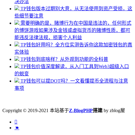
决办法
TP钱包版本过期别大意，从无法使用到资产受损，这
些细节要注意
需要明确的是，赌博行为在中国是违法的，任何形式
的博饼游戏如果涉及金钱或虚拟货币的赌博性质，都可
能违反法律法规，损害个人利益
TP钱包好用吗？全方位实测告诉你这款加密钱包的真
实体验
TP钱包到底啥样？从外观到功能的全科普
TP钱包价值深度解读，从入门工具到Web3超级入口
的蜕变
TP钱包可以提DOT吗？一文看懂提币全流程与注意
事项
Copyright © 2019-2021 本站基于
Z-BlogPHP
搭建
by zblog屋

