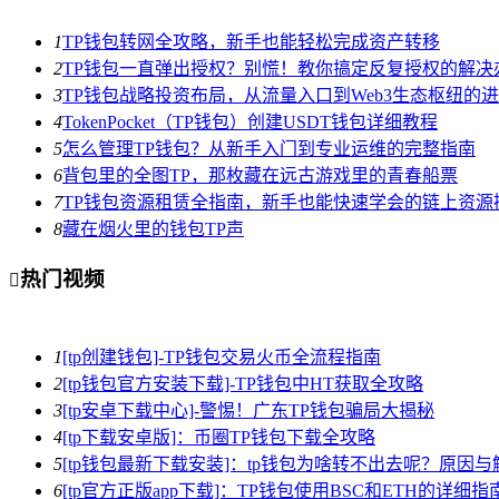
1
TP钱包转网全攻略，新手也能轻松完成资产转移
2
TP钱包一直弹出授权？别慌！教你搞定反复授权的解决
3
TP钱包战略投资布局，从流量入口到Web3生态枢纽的
4
TokenPocket（TP钱包）创建USDT钱包详细教程
5
怎么管理TP钱包？从新手入门到专业运维的完整指南
6
背包里的全图TP，那枚藏在远古游戏里的青春船票
7
TP钱包资源租赁全指南，新手也能快速学会的链上资源
8
藏在烟火里的钱包TP声
热门视频

1
[tp创建钱包]-TP钱包交易火币全流程指南
2
[tp钱包官方安装下载]-TP钱包中HT获取全攻略
3
[tp安卓下载中心]-警惕！广东TP钱包骗局大揭秘
4
[tp下载安卓版]：币圈TP钱包下载全攻略
5
[tp钱包最新下载安装]：tp钱包为啥转不出去呢？原因
6
[tp官方正版app下载]：TP钱包使用BSC和ETH的详细指