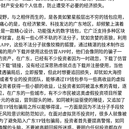
身财产安全和个人信息，防止遭受不必要的经济损失。
视野，与之相伴而生的，是各类如繁星般层出不穷的钱包应用，
令人痛心的是，在经济繁荣、科技发达的广东地区，却频繁上演着
身是一款精心设计、功能强大的数字钱包，它广泛支持多种区块
字财富，总有一些心怀不轨的不法分子，犹如贪婪的恶狼，利用
包APP，这些不法分子就像狡猾的狐狸，通过精湛的技术制作出
惕的用户下载并使用这些仿冒APP时，他们会像阴险的骗子一
的资产，在广东，已经有不少投资者因为一时疏忽，下载了仿冒
版下载”链接，没有经过深思熟虑就点击下载并注册使用，当他
遭遇骗局后，立即报警，但此时想要追回损失，却犹如大海捞
或者专业的投资团队，能够通过TP钱包参与一些高收益的虚拟
投资者获得一些小额的收益，让投资者如同被温水煮的青蛙，逐
见，在广东的一些城市，有不少市民被这类虚假投资项目所蒙
千元的收益，尝到甜头的她，如同被利益驱使的赌徒，又追加了
些TP钱包骗局之所以能够得逞，一方面是因为不法分子手段狡
乏风险意识和防范知识，在面对虚拟货币投资时，很多人就像被
为了避免陷入广东TP钱包骗局，投资者首先要提高警惕，如同
持清醒的头脑，不要被高额回报所迷惑，要明白任何投资都存在