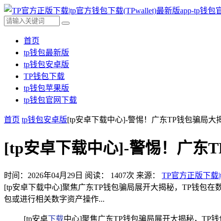
首页
tp钱包最新版
tp钱包安卓版
TP钱包下载
tp钱包苹果版
tp钱包官网下载
首页
tp钱包安卓版
[tp安卓下载中心]-警惕！广东TP钱包骗局大
[tp安卓下载中心]-警惕！广东
时间：2026年04月29日
阅读：
1407
次
来源：
TP官方正版下载|t
[tp安卓下载中心]聚焦广东TP钱包骗局展开大揭秘，TP钱
包或进行相关数字资产操作...
[tp安卓
下载
中心]聚焦广东TP钱包骗局展开大揭秘，TP钱