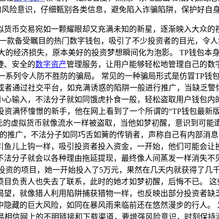
的风险意识，仔细甄别各类信息，避免陷入诈骗陷阱，保护好自
拟货币交易宛如一颗耀眼却又充满未知的新星，逐渐映入大众的
作，成为一款备受瞩目的热门数字钱包，吸引了不少投资者的目光，
大的经济损失，原本美好的投资梦想瞬间化为泡影。 TP钱包本
捷、安全的
数字资产
管理服务，让用户能够轻松地管理自己的数
一系列令人防不胜防的骗局。 常见的一种骗局形式是仿冒TP钱
场或者通过社交平台，如充满诱惑的陷阱一般进行推广，当缺乏警
小心输入，不法分子就如同饿虎扑食一般，轻松盗取用户钱包内
币投资满怀憧憬的新手，他在网上看到了一个所谓的“TP钱包最新
万元的虚拟货币就像流水一样被盗取，当他如梦初醒，意识到可能
目的推广，不法分子如同巧舌如簧的传销者，声称自己有内部消息
引鱼儿上钩一样，吸引投资者投入资金，一开始，他们可能会让
不法分子就会以各种理由拖延提现，最终像人间蒸发一样消失不
行投资的项目，她一开始投入了5万元，果然在几天内就获得了几
项目负责人也失去了联系，此时的她才如梦初醒，后悔不已。 这
渴望，就像猎人利用陷阱捕获猎物一样，也反映出部分投资者缺
隐藏的巨大风险，如同在暴风雨来临前还在悠然漫步的行人。 
轻易相信网上的不明链接和下载渠道，要增强风险意识，时刻保