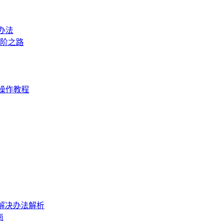
办法
进阶之路
操作教程
与解决办法解析
南