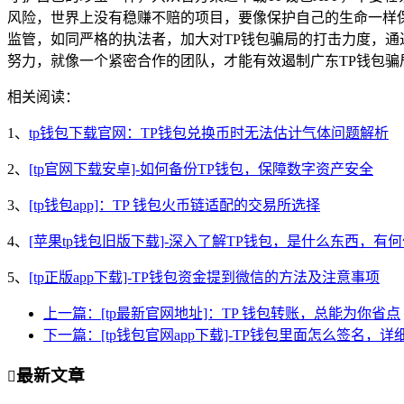
风险，世界上没有稳赚不赔的项目，要像保护自己的生命一样
监管，如同严格的执法者，加大对TP钱包骗局的打击力度，
努力，就像一个紧密合作的团队，才能有效遏制广东TP钱包骗
相关阅读：
1、
tp钱包下载官网：TP钱包兑换币时无法估计气体问题解析
2、
[tp官网下载安卓]-如何备份TP钱包，保障数字资产安全
3、
[tp钱包app]：TP 钱包火币链适配的交易所选择
4、
[苹果tp钱包旧版下载]-深入了解TP钱包，是什么东西，有
5、
[tp正版app下载]-TP钱包资金提到微信的方法及注意事项
上一篇：[tp最新官网地址]：TP 钱包转账，总能为你省点
下一篇：[tp钱包官网app下载]-TP钱包里面怎么签名，
最新文章
