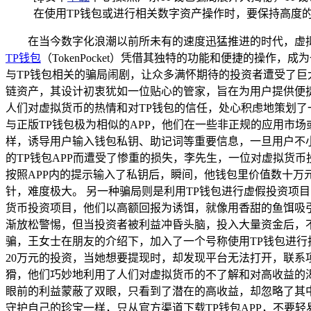
在使用TP钱包或进行相关数字资产操作时，要保持高度
在当今数字化浪潮以前所未有的速度迅猛推进的时代，虚
TP钱包
（TokenPocket）凭借其独特的功能和便捷的操
与TP钱包相关的骗局闹剧，让众多满怀期待的投资者遭受了巨
链资产，其设计初衷犹如一位贴心的管家，旨在为用户提供便
人们对虚拟货币的热情和对TP钱包的信任，处心积虑地策划了
与正版TP钱包极为相似的APP，他们在一些非正规的应用市
样，诱导用户输入钱包私钥、助记词等重要信息，一旦用户不
的TP钱包APP而遭受了惨重的损失，李先生，一位对虚拟货
按照APP内的提示输入了私钥后，瞬间，他钱包里价值数十
针，难度极大。 另一种骗局则是利用TP钱包进行虚假投资项
货币投资项目，他们以高额回报为诱饵，就像用香甜的鱼饵吸
渐放松警惕，但当投资者被利益冲昏头脑，投入大量资金后，
骗，王女士在朋友的介绍下，加入了一个号称使用TP钱包进
20万元的投资，当她想要提现时，却发现平台无法打开，联系
猾，他们巧妙地利用了人们对虚拟货币的不了解和对高收益的
眼前的利益蒙蔽了双眼，只看到了潜在的高收益，却忽略了其中
守护自己的珍宝一样，只从官方渠道下载TP钱包APP，不要