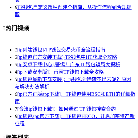
8
TP钱包自定义币种创建全指南，从操作流程到合规提
醒
热门视频

1
[tp创建钱包]-TP钱包交易火币全流程指南
2
[tp钱包官方安装下载]-TP钱包中HT获取全攻略
3
[tp安卓下载中心]-警惕！广东TP钱包骗局大揭秘
4
[tp下载安卓版]：币圈TP钱包下载全攻略
5
[tp钱包最新下载安装]：tp钱包为啥转不出去呢？原因
与解决办法解析
6
[tp官方正版app下载]：TP钱包使用BSC和ETH的详细指
南
7
[合法tp钱包下载]：如何通过 TP 钱包搜索合约
8
[tp钱包app官方下载]：TP钱包HECO，开启加密资产新
征程
标签列表
