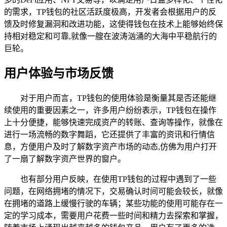
的需求，TP钱包的社区活跃度极高，开发者会根据用户的反
馈及时修复漏洞和改进功能，这使得钱包在技术上能够始终保
持相对稳定和可靠,就像一艘在波涛汹涌的大海中平稳航行的
巨轮。
用户体验与市场反馈
对于用户而言，TP钱包的使用体验是衡量其是否还能继
续使用的重要因素之一，许多用户纷纷表示，TP钱包在操作
上十分便捷，能够快速完成资产的转账、查询等操作，就像在
进行一场流畅的数字舞蹈，它还提供了丰富的资讯和行情信
息，方便用户及时了解数字资产市场的动态,仿佛为用户打开
了一扇了解数字资产世界的窗户。
也有部分用户反映，在使用TP钱包的过程中遇到了一些
问题，在网络拥堵的情况下，交易确认时间可能会较长，就像
在拥堵的道路上缓慢行驶的车辆；某些功能的使用可能存在一
定的学习成本，需要用户花费一些时间和精力去探索和掌握，