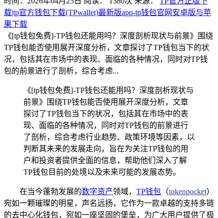
时间：2026年04月25日
阅读：
1380
次
来源：
TP官方正版下
载|tp官方钱包下载(TPwallet)最新版app-tp钱包官网安卓版与苹
果下载
《[tp钱包免费]-TP钱包还能用吗？深度剖析现状与前景》围绕
TP钱包能否使用展开深度分析，文章探讨了TP钱包当下的状
况，包括其在市场中的表现、面临的各种情况，同时对TP钱
包的前景进行了剖析，综合考虑...
《[tp钱包免费]-TP钱包还能用吗？深度剖析现状与
前景》围绕TP钱包能否使用展开深度分析，文章
探讨了TP钱包当下的状况，包括其在市场中的表
现、面临的各种情况，同时对TP钱包的前景进行
了剖析，综合考虑行业趋势、政策环境等因素，以
判断其未来的发展走向，旨在为关注TP钱包的用
户和投资者提供全面的信息，帮助他们深入了解
TP钱包目前的处境以及未来可能的发展态势。
在当今蓬勃发展的
数字资产
领域，
TP钱包
（
tokenpocket
）
宛如一颗璀璨的明星，声名远扬，它作为一款卓越的支持多链
的去中心化钱包，宛如一座坚固的堡垒，为广大用户提供了极