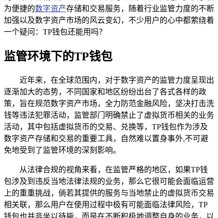
为便捷的
数字资产
存储和交易服务，随着行业监管力度的不断
加强以及数字资产市场的风云变幻，不少用户的心中都萦绕着
一个疑问：TP钱包还能用吗？
监管环境下的TP钱包
近年来，在全球范围内，对于数字资产的监管力度呈现出
逐渐加大的态势，不同国家和地区纷纷出台了各式各样的政
策，旨在规范数字资产市场，全力防范金融风险，坚决打击洗
钱等违法犯罪活动，监管部门明确禁止了虚拟货币相关的业务
活动，其中包括虚拟货币的交易、兑换等，TP钱包作为涉及
数字资产存储和交易的重要工具，自然难以置身事外,不可避
免地受到了监管环境的深刻影响。
从法律合规的视角来看，在监管严格的地区，如果TP钱
包涉及到违反当地法律法规的业务，那么它很可能会面临运营
上的重重挑战，倘若其提供的服务与当地禁止的虚拟货币交易
相关联，那么用户在使用过程中极有可能面临法律风险，TP
钱包也并非坐以待毙，而是在不断积极地调整自身的业务，以