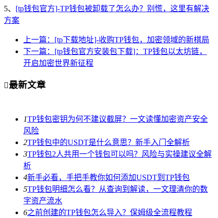
5、
[tp钱包官方]-TP钱包被卸载了怎么办？别慌，这里有解决
方案
上一篇：[tp下载地址]-收购TP钱包，加密领域的新棋局
下一篇：[tp钱包官方安装包下载]：TP钱包以太坊链，
开启加密世界新征程
最新文章

1
TP钱包密钥为何不建议截屏？一文读懂加密资产安全
风险
2
TP钱包中的USDT是什么意思？新手入门全解析
3
TP钱包2人共用一个钱包可以吗？风险与实操建议全解
析
4
新手必看，手把手教你如何添加USDT到TP钱包
5
TP钱包明细怎么看？从查询到解读，一文理清你的数
字资产流水
6
之前创建的TP钱包怎么导入？保姆级全流程教程