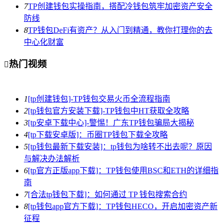
7
TP创建钱包实操指南，搭配冷钱包筑牢加密资产安全
防线
8
TP钱包DeFi有资产？从入门到精通，教你打理你的去
中心化财富
热门视频

1
[tp创建钱包]-TP钱包交易火币全流程指南
2
[tp钱包官方安装下载]-TP钱包中HT获取全攻略
3
[tp安卓下载中心]-警惕！广东TP钱包骗局大揭秘
4
[tp下载安卓版]：币圈TP钱包下载全攻略
5
[tp钱包最新下载安装]：tp钱包为啥转不出去呢？原因
与解决办法解析
6
[tp官方正版app下载]：TP钱包使用BSC和ETH的详细指
南
7
[合法tp钱包下载]：如何通过 TP 钱包搜索合约
8
[tp钱包app官方下载]：TP钱包HECO，开启加密资产新
征程