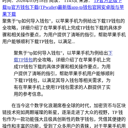
时间：2026年05月18日
阅读：
1145
次
来源：
TP官方正版下
载|tp官方钱包下载(TPwallet)最新版app-tp钱包官网安卓版与苹
果下载
聚焦于“tp如何导入钱包”，以苹果手机为例给出下载TP钱包的
全攻略，详细介绍了在苹果手机上完成TP钱包下载的具体步
骤和相关操作要点，为用户提供了清晰的指引，帮助苹果手机
用户能够顺利下载TP钱包，以满足...
聚焦于“tp如何导入钱包”，以苹果手机为例给出
下
载
TP钱包
的全攻略，详细介绍了在苹果手机上完
成TP钱包下载的具体步骤和相关操作要点，为用
户提供了清晰的指引，帮助苹果手机用户能够顺利
下载TP钱包，以满足其导入钱包等相关需求，为
有在苹果手机上使用TP钱包需求的人群提供了实
用的参考信息。
在当今这个数字化浪潮席卷全球的时代，加密货币与区块
链技术宛如两颗璀璨的新星，逐渐走进了大众的视野，TP 钱
包作为一款功能强大且极具创新性的数字钱包，凭借其便捷的
操作和丰富的功能，受到了众多用户的青睐，对于苹果手机用