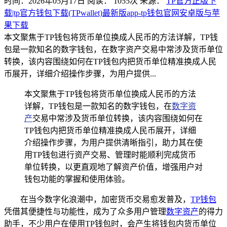
时间：2026年05月17日
阅读：
1055
次
来源：
TP官方正版下
载|tp官方钱包下载(TPwallet)最新版app-tp钱包官网安卓版与苹
果下载
本文聚焦于TP钱包将货币单位换成人民币的方法详解，TP钱
包是一款知名的数字钱包，在数字资产交易中常涉及货币单位
转换，该内容围绕如何在TP钱包内把货币单位精准换成人民
币展开，详细介绍操作步骤，为用户提供...
本文聚焦于TP钱包将货币单位换成人民币的方法
详解，TP钱包是一款知名的数字钱包，在
数字资
产
交易中常涉及货币单位转换，该内容围绕如何在
TP钱包内把货币单位精准换成人民币展开，详细
介绍操作步骤，为用户提供清晰指引，助力其在使
用TP钱包进行资产交易、管理时能顺利完成货币
单位转换，以更直观地了解资产价值，增强用户对
钱包功能的掌握和使用体验。
在当今数字化浪潮中，加密货币交易愈发普及，
TP钱包
凭借其便捷性与功能性，成为了众多用户管理
数字资产
的得力
助手，不少用户在使用TP钱包时，会产生将钱包内货币单位