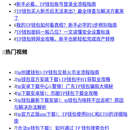
4
新手必看，TP钱包账号登录全流程指南
5
TP钱包买入新币后无法卖出？最全排查与解决方案来
了
6
我的TP钱包如何看真假？新手必学的3步辨别指南
7
TP钱包密码一般几位？一文读懂安全设置标准
8
TP钱包转网全攻略，新手也能轻松完成资产转移
热门视频

1
[tp创建钱包]-TP钱包交易火币全流程指南
2
[tp钱包官方安装下载]-TP钱包中HT获取全攻略
3
[tp安卓下载中心]-警惕！广东TP钱包骗局大揭秘
4
[tp下载安卓版]：币圈TP钱包下载全攻略
5
[tp钱包最新下载安装]：tp钱包为啥转不出去呢？原因
与解决办法解析
6
[tp官方正版app下载]：TP钱包使用BSC和ETH的详细指
南
7
[合法tp钱包下载]：如何通过 TP 钱包搜索合约